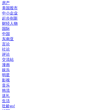
房产
美国股市
中小企业
起步创新
财经人物
国际
中国
东南亚
言论
社论
评论
交流站
漫画
娱乐
明星
影视
音乐
韩流
送礼
生活
壮龄go!