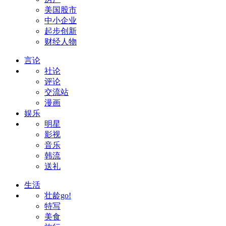
美国股市
中小企业
起步创新
财经人物
言论
社论
评论
交流站
漫画
娱乐
明星
影视
音乐
韩流
送礼
生活
壮龄go!
特写
美食