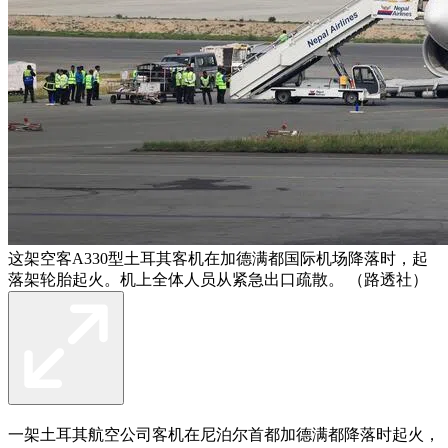
这架空客A330型土耳其客机在加德满都国际机场降落时，起
落架轮胎起火。机上全体人员从紧急出口疏散。 （路透社）
一架土耳其航空公司客机在尼泊尔首都加德满都降落时起火，