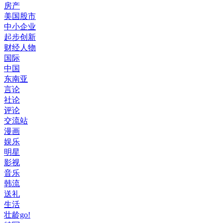
房产
美国股市
中小企业
起步创新
财经人物
国际
中国
东南亚
言论
社论
评论
交流站
漫画
娱乐
明星
影视
音乐
韩流
送礼
生活
壮龄go!