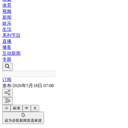
体育
视频
新闻
娱乐
生活
系列节目
直播
播客
互动新闻
专题
订阅
发布
/
2026年5月18日 07:08
小
标准
中
大
设为谷歌新闻首选来源