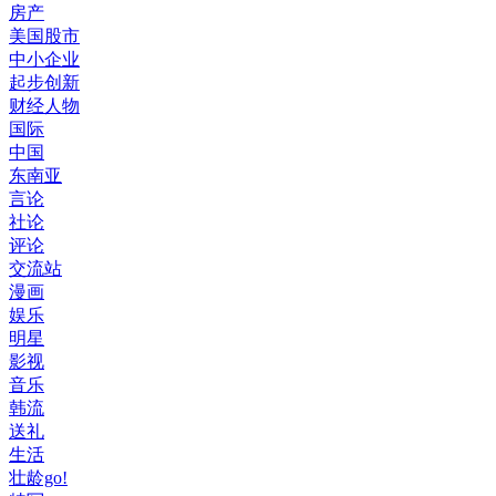
房产
美国股市
中小企业
起步创新
财经人物
国际
中国
东南亚
言论
社论
评论
交流站
漫画
娱乐
明星
影视
音乐
韩流
送礼
生活
壮龄go!