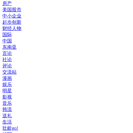
房产
美国股市
中小企业
起步创新
财经人物
国际
中国
东南亚
言论
社论
评论
交流站
漫画
娱乐
明星
影视
音乐
韩流
送礼
生活
壮龄go!