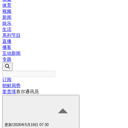
体育
视频
新闻
娱乐
生活
系列节目
直播
播客
互动新闻
专题
订阅
朝鲜局势
姜贵瑛
首尔通讯员
更新
/
2026年5月19日 07:30