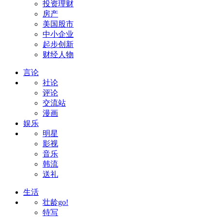
投资理财
房产
美国股市
中小企业
起步创新
财经人物
言论
社论
评论
交流站
漫画
娱乐
明星
影视
音乐
韩流
送礼
生活
壮龄go!
特写