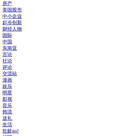
房产
美国股市
中小企业
起步创新
财经人物
国际
中国
东南亚
言论
社论
评论
交流站
漫画
娱乐
明星
影视
音乐
韩流
送礼
生活
壮龄go!