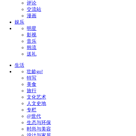
评论
交流站
漫画
娱乐
明星
影视
音乐
韩流
送礼
生活
壮龄go!
特写
美食
旅行
文化艺术
人文史地
专栏
@世代
生态与环保
时尚与美容
设计与家居