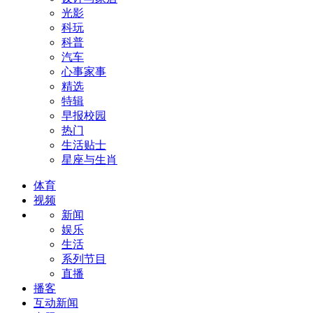
光影
科玩
科普
汽车
心事家事
精选
特辑
早报校园
热门
生活贴士
星座与生肖
体育
视频
新闻
娱乐
生活
系列节目
直播
播客
互动新闻