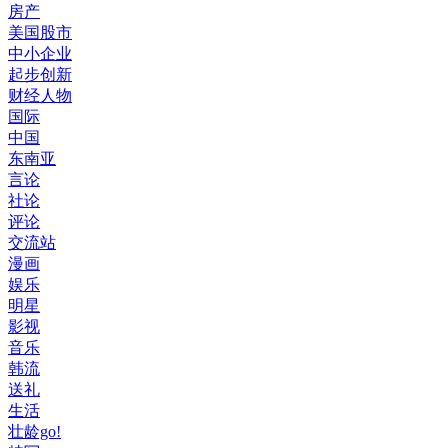
房产
美国股市
中小企业
起步创新
财经人物
国际
中国
东南亚
言论
社论
评论
交流站
漫画
娱乐
明星
影视
音乐
韩流
送礼
生活
壮龄go!