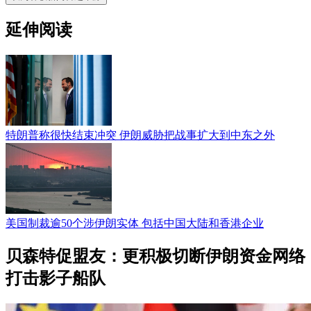
延伸阅读
特朗普称很快结束冲突 伊朗威胁把战事扩大到中东之外
美国制裁逾50个涉伊朗实体 包括中国大陆和香港企业
贝森特促盟友：更积极切断伊朗资金网络
打击影子船队