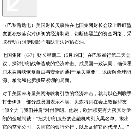
（巴黎路透电）美国财长贝森特在七国集团财长会议上呼吁盟
友更积极落实对伊朗的经济制裁，切断德黑兰的资金网络，采
取行动力阻伊朗影子船队非法运输石油。
七国集团（G7）财长星期二（5月19日）在巴黎举行第二天会
议，探讨伊朗战争造成的经济冲击。成员国一致认同，确保霍
尔木兹海峡恢复自由与安全的通行“至关重要”，以缓解全球能
源、粮食和化肥供应紧绷的局面。
对于美国未考量关闭海峡将引致的经济冲击，就与以色列联手
打击伊朗，部分成员国表示不满。贝森特则在会上敦促盟友
“倾全力与我们并肩”对付伊朗。他说，欧洲须更有力落实对伊
朗的金融制裁：“把为伊朗服务的金融机构列入黑名单、揪出
它的空壳公司、关闭它的银行分行，以及瓦解它的代理人。”