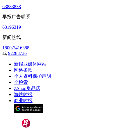
63883838
早报广告联系
63196319
新闻热线
1800-7416388
或
92288736
新报业媒体网站
网络条款
个人资料保护声明
全检索
ZShop集品店
海峡时报
商业时报