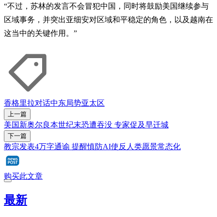
“不过，苏林的发言不会冒犯中国，同时将鼓励美国继续参与
区域事务，并突出亚细安对区域和平稳定的角色，以及越南在
这当中的关键作用。”
香格里拉对话
中东局势
亚太区
上一篇
美国新奥尔良本世纪末恐遭吞没 专家促及早迁城
下一篇
教宗发表4万字通谕 提醒慎防AI使反人类愿景常态化
购买此文章
最新