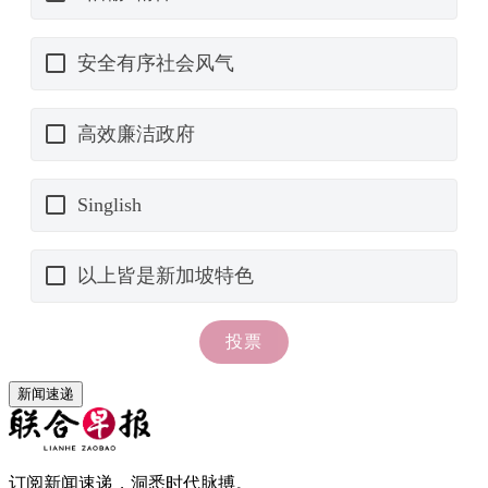
新闻速递
订阅新闻速递，洞悉时代脉搏。