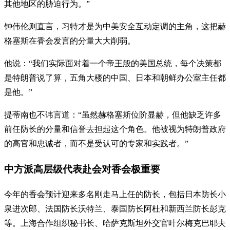
其他地区的胁迫行为。”
钟伟伦则直言，习特才是为中美安全互动定调的主角，这把赫
格塞斯在香会发言的分量大大削弱。
他说：“我们实际面对着一个帝王般的美国总统，每个决策都
是特朗普说了算，五角大楼的中国、日本和朝鲜办公室主任都
是他。”
提蒂南也不讳言道：“虽然赫格塞斯位阶显赫，但他缺乏许多
前任防长的分量和信誉去担起这个角色。他被视为特朗普政府
的高官和忠诚者，而不是受认可的专家和实践者。”
中方派高层级代表赴会对香会极重要
今年的香会预计迎来多名刚走马上任的防长，包括日本防长小
泉进次郎、法国防长沃特兰、泰国防长阿杜和新西兰防长彭克
等。上海合作组织秘书长、哈萨克斯坦外交官叶尔梅克巴耶夫