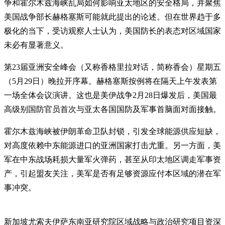
争和霍尔木兹海峡乱局如何影响亚太地区的安全格局，并聚焦
美国战争部长赫格塞斯可能就此提出的论述。但在世界趋于多
极化的当下，受访观察人士认为，美国防长的表态对区域国家
未必有显著意义。
第23届亚洲安全峰会（又称香格里拉对话，简称香会）星期五
（5月29日）晚拉开序幕。赫格塞斯按例将在隔天上午发表第
一场全体会议演讲。这也是美伊战争2月28日爆发后，美国最
高级别国防官员首次与亚太各国国防及军事首脑面对面接触。
霍尔木兹海峡被伊朗革命卫队封锁，引发全球能源供应短缺，
对高度依赖中东能源进口的亚洲国家打击尤重。另一方面，美
军在中东战场耗损大量军火弹药，甚至从印太地区调走军事资
产，引起盟友关注，美军是否有足够资源应付本区域的潜在军
事冲突。
新加坡尤索夫伊萨东南亚研究院区域战略与政治研究项目资深