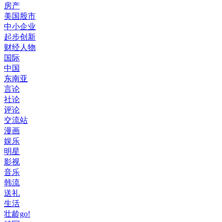
房产
美国股市
中小企业
起步创新
财经人物
国际
中国
东南亚
言论
社论
评论
交流站
漫画
娱乐
明星
影视
音乐
韩流
送礼
生活
壮龄go!