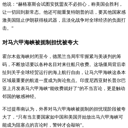
他说：“赫格塞斯会试图安抚盟友不必担心，称美国会胜利，
让一切回到新常态。他还可能重复特朗普的话，要其他国家感
激美国阻止伊朗获得核武器，且淡化战争对全球经济的负面打
击。”
对马六甲海峡被扼制担忧被夸大
霍尔木兹海峡封闭至今，德黑兰当局牢牢握紧与美谈判的筹
码，不断放话要以各种名目对来往船只收费。这场僵局背后牵
扯到关乎全球经贸运行的海上航行自由，让马六甲海峡这条本
区域最重要的航道一度成为舆论焦点。印度尼西亚财长普尔巴
亚上月发表马六甲海峡“能收费就好了”的不当言论，更是触动
邻国的敏感神经。
不过提蒂南认为，外界对马六甲海峡被扼制的担忧现阶段被夸
大了，“只有当主要国家如中国和美国开始放出马六甲海峡可
能成为阻塞点的言论时，警钟才会敲响”。