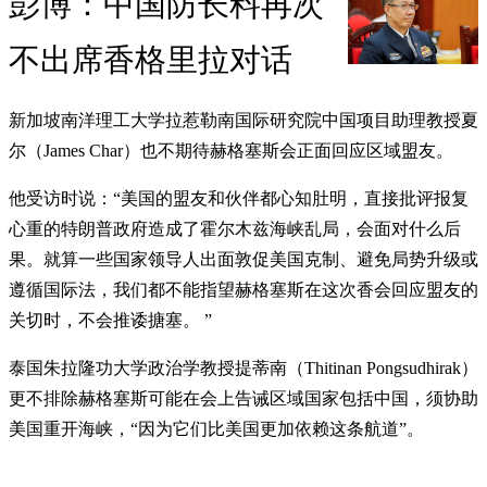
彭博：中国防长料再次
不出席香格里拉对话
新加坡南洋理工大学拉惹勒南国际研究院中国项目助理教授夏
尔（James Char）也不期待赫格塞斯会正面回应区域盟友。
他受访时说：“美国的盟友和伙伴都心知肚明，直接批评报复
心重的特朗普政府造成了霍尔木兹海峡乱局，会面对什么后
果。就算一些国家领导人出面敦促美国克制、避免局势升级或
遵循国际法，我们都不能指望赫格塞斯在这次香会回应盟友的
关切时，不会推诿搪塞。 ”
泰国朱拉隆功大学政治学教授提蒂南（Thitinan Pongsudhirak）
更不排除赫格塞斯可能在会上告诫区域国家包括中国，须协助
美国重开海峡，“因为它们比美国更加依赖这条航道”。