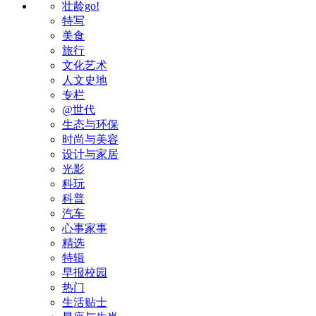
壮龄go!
特写
美食
旅行
文化艺术
人文史地
专栏
@世代
生态与环保
时尚与美容
设计与家居
光影
科玩
科普
汽车
心事家事
精选
特辑
早报校园
热门
生活贴士