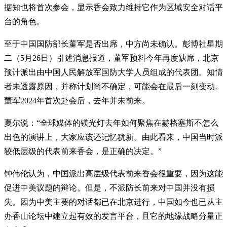
据知也将首次参会，显示香会致力维持它作为区域安全对话平
台的角色。
至于中国国防部长董军是否出席，中方尚未确认。彭博社星期
二（5月26日）引述消息报道，董军预料今年再度缺席，北京
预计派出由中国人民解放军国防大学人员组成的代表团。知情
者未透露原因，并称计划尚不确定，可能会在最后一刻变动。
董军2024年首次赴会后，去年并未前来。
夏尔说：“全球媒体的镁光灯去年如何聚焦在赫格塞斯不怎么
出色的演讲上，大家应该还记忆犹新。由此看来，中国当时派
较低层级的代表前来香会，是正确的决定。”
钟伟伦认为，中国派出高层级代表前来香会很重要，因为这能
促进中美议题的辩论。但是，不派防长前来对中国并没有损
失。因为中美主要的对话都已在北京进行，中国如今也已从主
办香山论坛中建立起有效的发言平台，且它的地缘战略分量正