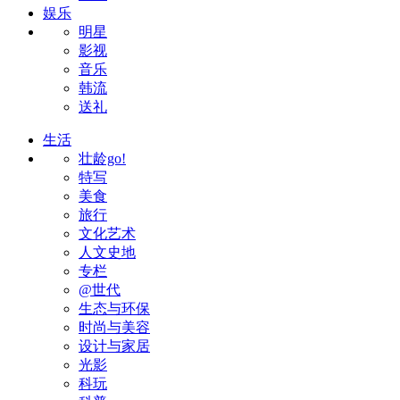
娱乐
明星
影视
音乐
韩流
送礼
生活
壮龄go!
特写
美食
旅行
文化艺术
人文史地
专栏
@世代
生态与环保
时尚与美容
设计与家居
光影
科玩