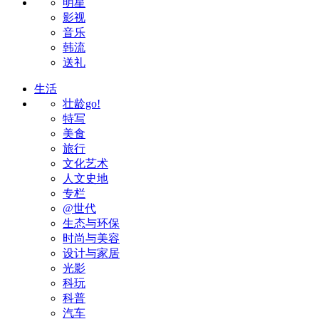
明星
影视
音乐
韩流
送礼
生活
壮龄go!
特写
美食
旅行
文化艺术
人文史地
专栏
@世代
生态与环保
时尚与美容
设计与家居
光影
科玩
科普
汽车