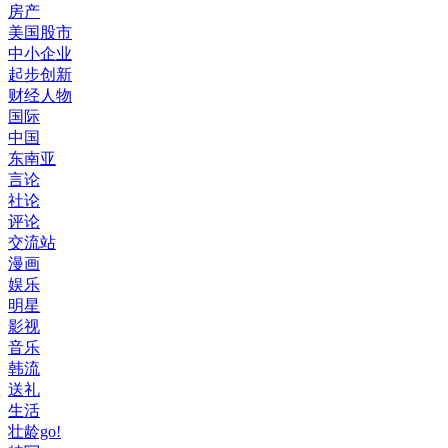
房产
美国股市
中小企业
起步创新
财经人物
国际
中国
东南亚
言论
社论
评论
交流站
漫画
娱乐
明星
影视
音乐
韩流
送礼
生活
壮龄go!