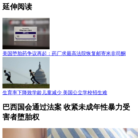
延伸阅读
美国堕胎药争议再起：药厂求最高法院恢复邮寄米非司酮
生育率下降致学龄儿童减少 美国公立学校招生难
巴西国会通过法案 收紧未成年性暴力受
害者堕胎权