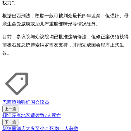
权力”。
根据巴西刑法，堕胎一般可被判处最长四年监禁，但强奸、母
亲生命受威胁或胎儿严重脑部畸形等情况除外。
目前，参议院与众议院均已批准这项修法，但修正案仍须获得
前极右翼总统博索纳罗盟友支持，才能完成国会程序正式生
效。
巴西
堕胎
强奸
国会议员
上一篇
顿涅茨克地区遭袭致7人死亡
下一篇
新德里酒店大火至少21死 数十人获救