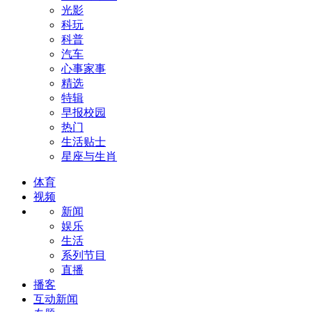
光影
科玩
科普
汽车
心事家事
精选
特辑
早报校园
热门
生活贴士
星座与生肖
体育
视频
新闻
娱乐
生活
系列节目
直播
播客
互动新闻