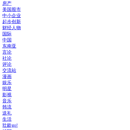
房产
美国股市
中小企业
起步创新
财经人物
国际
中国
东南亚
言论
社论
评论
交流站
漫画
娱乐
明星
影视
音乐
韩流
送礼
生活
壮龄go!