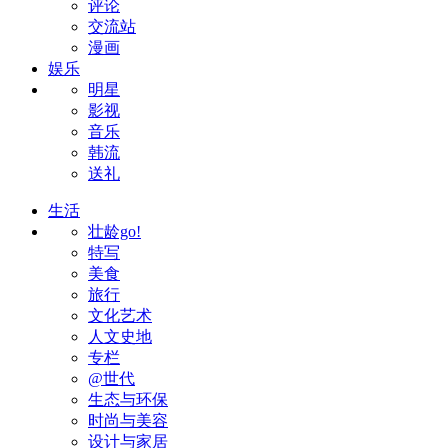
评论
交流站
漫画
娱乐
明星
影视
音乐
韩流
送礼
生活
壮龄go!
特写
美食
旅行
文化艺术
人文史地
专栏
@世代
生态与环保
时尚与美容
设计与家居