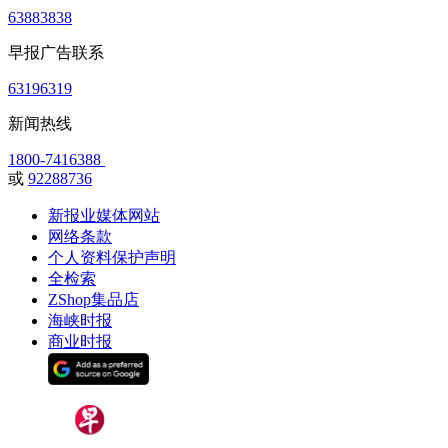
63883838
早报广告联系
63196319
新闻热线
1800-7416388
或
92288736
新报业媒体网站
网络条款
个人资料保护声明
全检索
ZShop集品店
海峡时报
商业时报