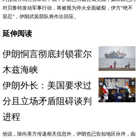
对贝鲁特发动军事行动，将被视为停火全面破裂，伊方“绝不
容忍”，伊朗武装部队将作出回应。
延伸阅读
伊朗恫言彻底封锁霍尔
木兹海峡
伊朗外长：美国要求过
分且立场矛盾阻碍谈判
进程
他说，除向美方传递相关信息外，伊朗也已告知地区伙伴，由