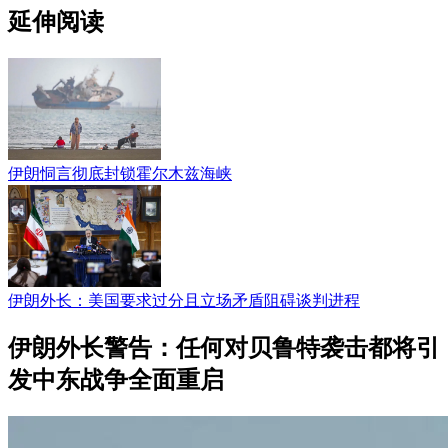
延伸阅读
伊朗恫言彻底封锁霍尔木兹海峡
伊朗外长：美国要求过分且立场矛盾阻碍谈判进程
伊朗外长警告：任何对贝鲁特袭击都将引
发中东战争全面重启