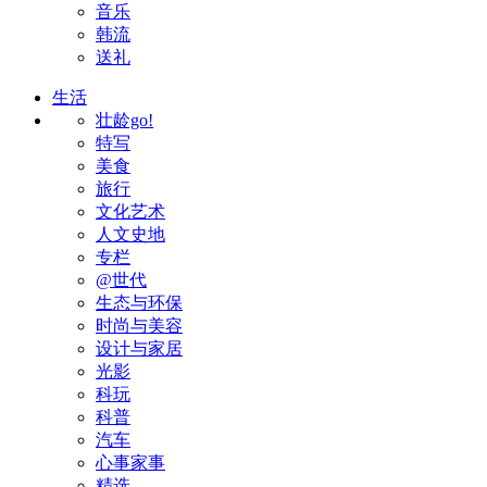
音乐
韩流
送礼
生活
壮龄go!
特写
美食
旅行
文化艺术
人文史地
专栏
@世代
生态与环保
时尚与美容
设计与家居
光影
科玩
科普
汽车
心事家事
精选