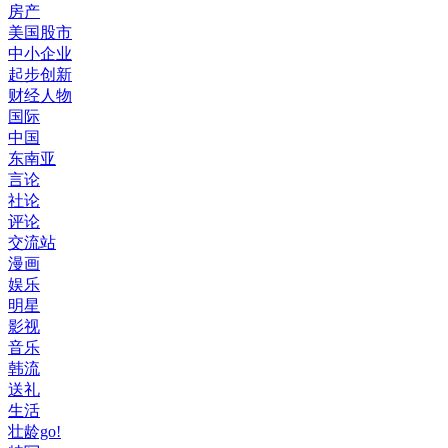
房产
美国股市
中小企业
起步创新
财经人物
国际
中国
东南亚
言论
社论
评论
交流站
漫画
娱乐
明星
影视
音乐
韩流
送礼
生活
壮龄go!