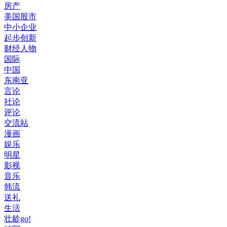
房产
美国股市
中小企业
起步创新
财经人物
国际
中国
东南亚
言论
社论
评论
交流站
漫画
娱乐
明星
影视
音乐
韩流
送礼
生活
壮龄go!