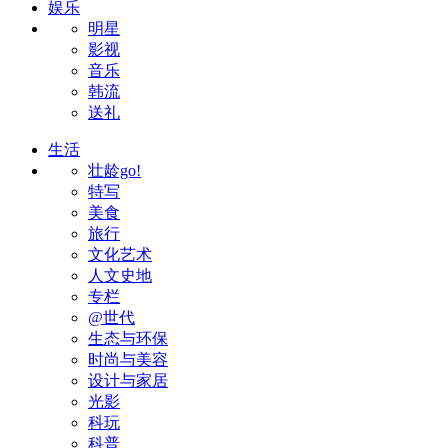
娱乐
明星
影视
音乐
韩流
送礼
生活
壮龄go!
特写
美食
旅行
文化艺术
人文史地
专栏
@世代
生态与环保
时尚与美容
设计与家居
光影
科玩
科普