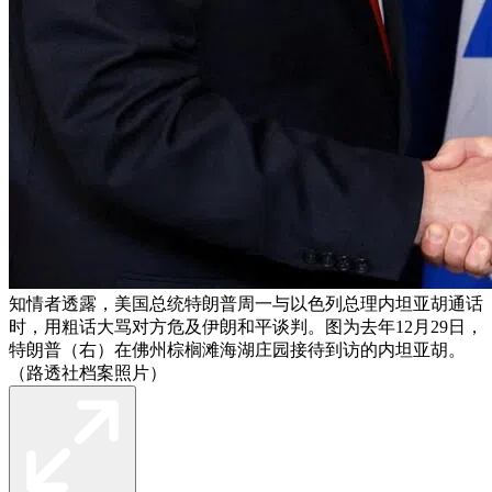
知情者透露，美国总统特朗普周一与以色列总理内坦亚胡通话
时，用粗话大骂对方危及伊朗和平谈判。图为去年12月29日，
特朗普（右）在佛州棕榈滩海湖庄园接待到访的内坦亚胡。
（路透社档案照片）