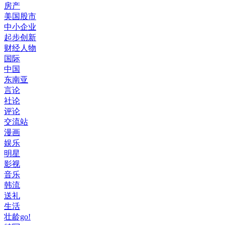
房产
美国股市
中小企业
起步创新
财经人物
国际
中国
东南亚
言论
社论
评论
交流站
漫画
娱乐
明星
影视
音乐
韩流
送礼
生活
壮龄go!