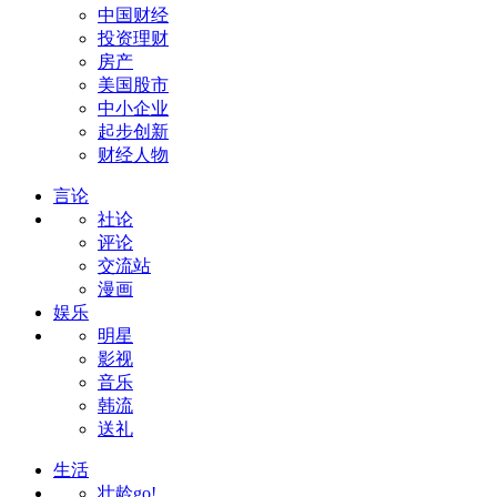
中国财经
投资理财
房产
美国股市
中小企业
起步创新
财经人物
言论
社论
评论
交流站
漫画
娱乐
明星
影视
音乐
韩流
送礼
生活
壮龄go!