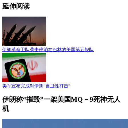
延伸阅读
伊朗革命卫队袭击停泊在巴林的美国第五舰队
美军宣布完成对伊朗“自卫性打击”
伊朗称“摧毁”一架美国MQ－9死神无人
机