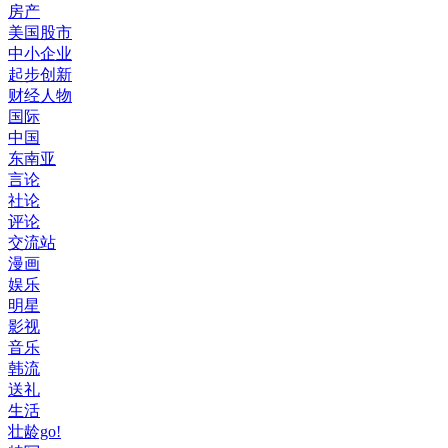
房产
美国股市
中小企业
起步创新
财经人物
国际
中国
东南亚
言论
社论
评论
交流站
漫画
娱乐
明星
影视
音乐
韩流
送礼
生活
壮龄go!