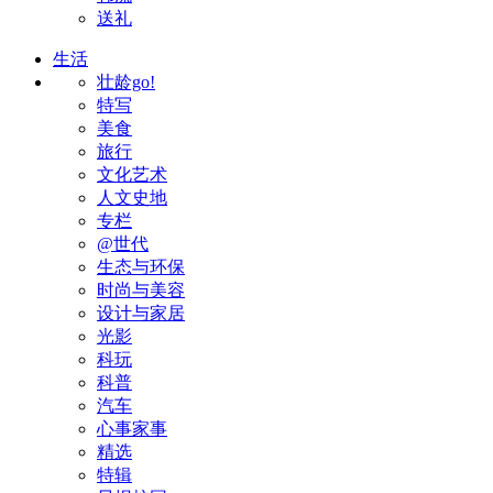
送礼
生活
壮龄go!
特写
美食
旅行
文化艺术
人文史地
专栏
@世代
生态与环保
时尚与美容
设计与家居
光影
科玩
科普
汽车
心事家事
精选
特辑