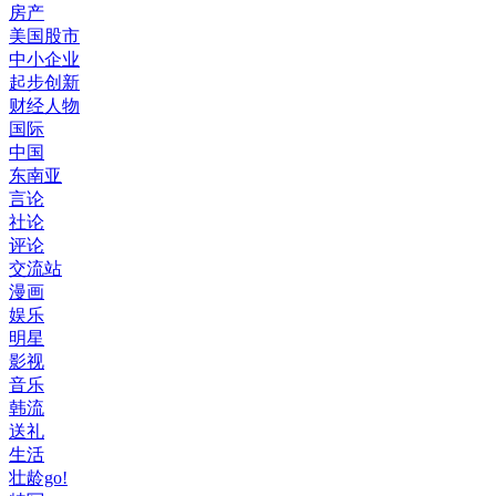
房产
美国股市
中小企业
起步创新
财经人物
国际
中国
东南亚
言论
社论
评论
交流站
漫画
娱乐
明星
影视
音乐
韩流
送礼
生活
壮龄go!