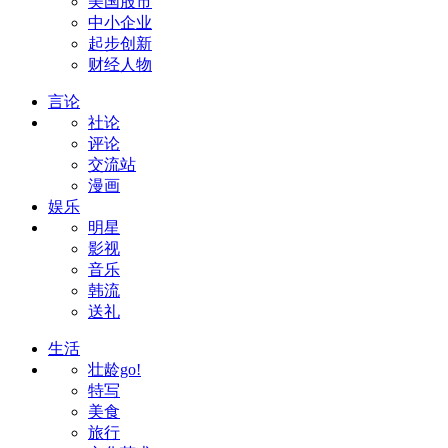
美国股市
中小企业
起步创新
财经人物
言论
社论
评论
交流站
漫画
娱乐
明星
影视
音乐
韩流
送礼
生活
壮龄go!
特写
美食
旅行