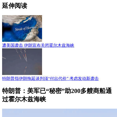
延伸阅读
遭美国袭击 伊朗宣布关闭霍尔木兹海峡
特朗普指伊朗拖延谈判须“付出代价” 考虑发动新袭击
特朗普：美军已“秘密”助200多艘商船通
过霍尔木兹海峡