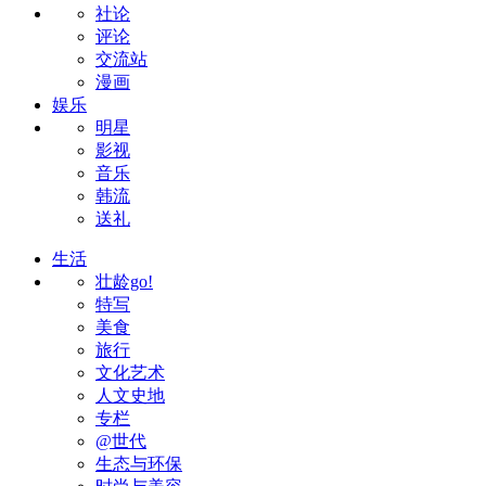
社论
评论
交流站
漫画
娱乐
明星
影视
音乐
韩流
送礼
生活
壮龄go!
特写
美食
旅行
文化艺术
人文史地
专栏
@世代
生态与环保