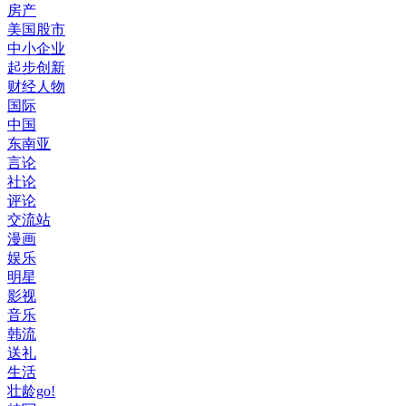
房产
美国股市
中小企业
起步创新
财经人物
国际
中国
东南亚
言论
社论
评论
交流站
漫画
娱乐
明星
影视
音乐
韩流
送礼
生活
壮龄go!