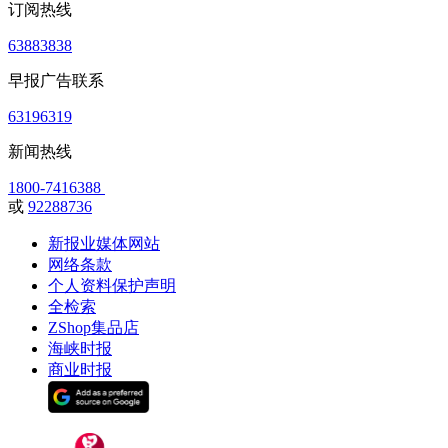
订阅热线
63883838
早报广告联系
63196319
新闻热线
1800-7416388
或
92288736
新报业媒体网站
网络条款
个人资料保护声明
全检索
ZShop集品店
海峡时报
商业时报