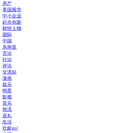
房产
美国股市
中小企业
起步创新
财经人物
国际
中国
东南亚
言论
社论
评论
交流站
漫画
娱乐
明星
影视
音乐
韩流
送礼
生活
壮龄go!