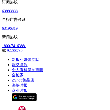
订阅热线
63883838
早报广告联系
63196319
新闻热线
1800-7416388
或
92288736
新报业媒体网站
网络条款
个人资料保护声明
全检索
ZShop集品店
海峡时报
商业时报