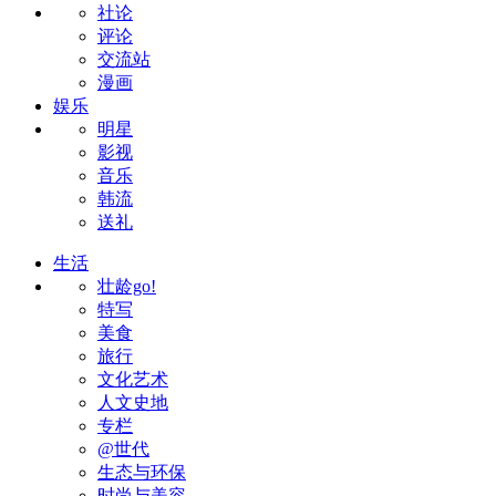
社论
评论
交流站
漫画
娱乐
明星
影视
音乐
韩流
送礼
生活
壮龄go!
特写
美食
旅行
文化艺术
人文史地
专栏
@世代
生态与环保
时尚与美容