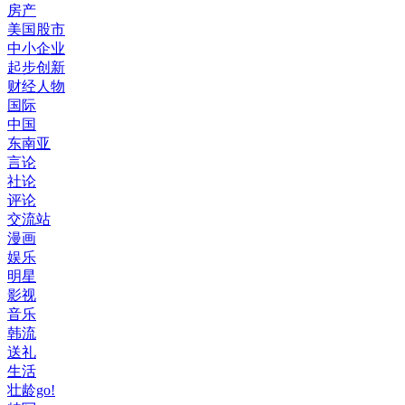
房产
美国股市
中小企业
起步创新
财经人物
国际
中国
东南亚
言论
社论
评论
交流站
漫画
娱乐
明星
影视
音乐
韩流
送礼
生活
壮龄go!