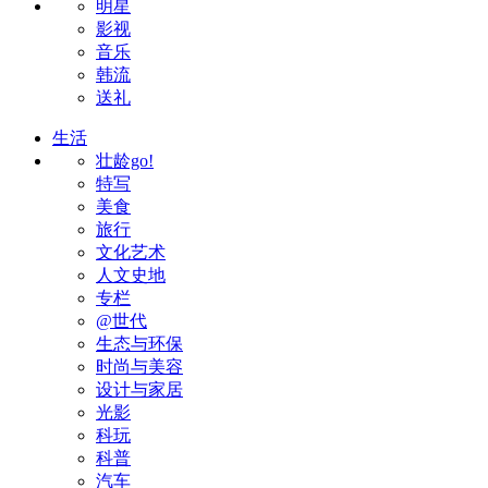
明星
影视
音乐
韩流
送礼
生活
壮龄go!
特写
美食
旅行
文化艺术
人文史地
专栏
@世代
生态与环保
时尚与美容
设计与家居
光影
科玩
科普
汽车