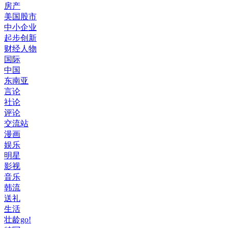
房产
美国股市
中小企业
起步创新
财经人物
国际
中国
东南亚
言论
社论
评论
交流站
漫画
娱乐
明星
影视
音乐
韩流
送礼
生活
壮龄go!