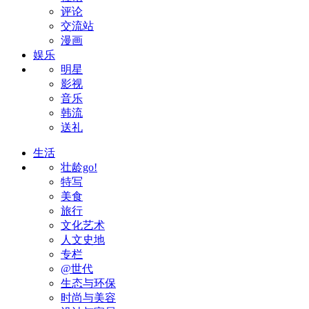
评论
交流站
漫画
娱乐
明星
影视
音乐
韩流
送礼
生活
壮龄go!
特写
美食
旅行
文化艺术
人文史地
专栏
@世代
生态与环保
时尚与美容