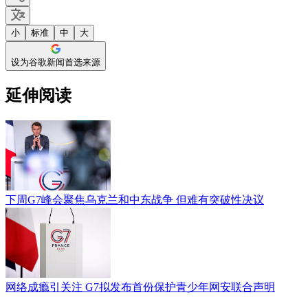
小
标准
中
大
设为谷歌新闻首选来源
延伸阅读
下周G7峰会聚焦乌克兰和中东战争 但难有突破性决议
网络成瘾引关注 G7拟发布首份保护青少年网安联合声明