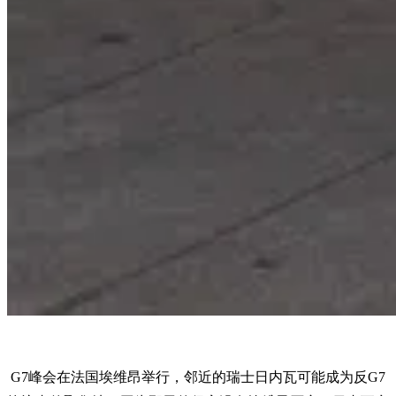
G7峰会在法国埃维昂举行，邻近的瑞士日内瓦可能成为反G7