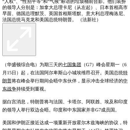
“人权”、“性别平等”和“气候”标语的垃圾桶前合影。他们装扮
的领导人分别是：加拿大总理卡尼（从左起）、日本首相高市
早苗、德国总理默茨、英国首相斯塔默、意大利总理梅洛尼、
法国总统马克龙和美国总统特朗普。 （法新社）
（华盛顿综合电）为期三天的
七国集团
（G7）峰会星期一（6
月15日）起，在法国阿尔卑斯山小城埃维昂召开。美国总统
特
朗普
将在峰会举行期间会晤中东伙伴，显示冲击全球经济的
中
东战争
持续受到重视。
据白宫消息，特朗普将与法国、卡塔尔、阿联酋、埃及和印度
的领导人举行双边会晤。印度和中东国家并非G7成员国。
美国和伊朗正接近达成一项重新开放霍尔木兹海峡的协议，特