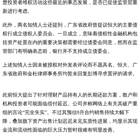
楚投资者维权活动这些最近的事态发展，是否已促使监管层重
新进行考虑。
此外，两名知情人士还提到，广东省政府曾提议恒大的主要债
权行成立债权人委员会。一旦成立，意味着债权性金融机构包
括资产处置在内的重要决策都需要经过债委会同意，然而在监
管部门有明确表态前，银行并不支持成立债委会。
上述知情人士因未被授权对外发表评论而不愿具名。恒大、广
东省政府和金杜律师事务所均暂未回复彭博寻求置评的请求。
此前恒大提出了针对理财产品持有人的长期还款方案，散户和
机构投资者可能面临偿付延迟。公司并称网络上有关其破产重
组的言论“完全失实”。不过其预估9月合约销售持续大幅下
降，叠加旗下资产出售计划迟迟未见实质性进展，均显示其现
金流和流动性面临的巨大压力暂时很难有明显改善。