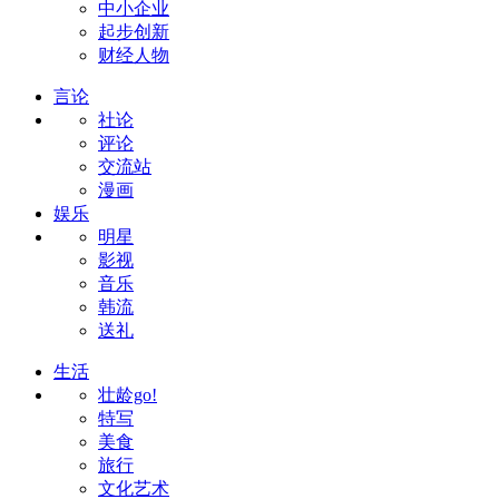
中小企业
起步创新
财经人物
言论
社论
评论
交流站
漫画
娱乐
明星
影视
音乐
韩流
送礼
生活
壮龄go!
特写
美食
旅行
文化艺术