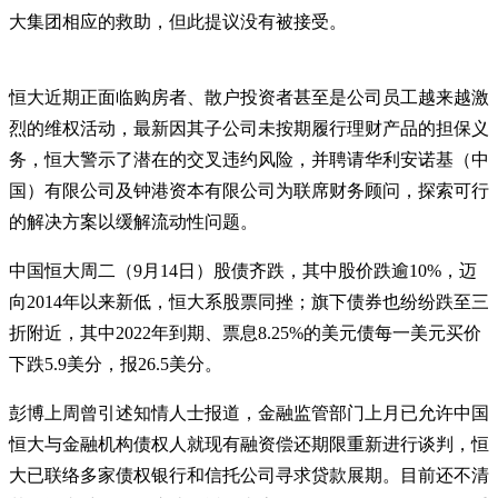
大集团相应的救助，但此提议没有被接受。
恒大近期正面临购房者、散户投资者甚至是公司员工越来越激
烈的维权活动，最新因其子公司未按期履行理财产品的担保义
务，恒大警示了潜在的交叉违约风险，并聘请华利安诺基（中
国）有限公司及钟港资本有限公司为联席财务顾问，探索可行
的解决方案以缓解流动性问题。
中国恒大周二（9月14日）股债齐跌，其中股价跌逾10%，迈
向2014年以来新低，恒大系股票同挫；旗下债券也纷纷跌至三
折附近，其中2022年到期、票息8.25%的美元债每一美元买价
下跌5.9美分，报26.5美分。
彭博上周曾引述知情人士报道，金融监管部门上月已允许中国
恒大与金融机构债权人就现有融资偿还期限重新进行谈判，恒
大已联络多家债权银行和信托公司寻求贷款展期。目前还不清