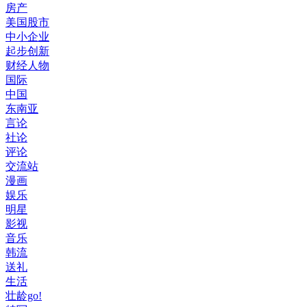
房产
美国股市
中小企业
起步创新
财经人物
国际
中国
东南亚
言论
社论
评论
交流站
漫画
娱乐
明星
影视
音乐
韩流
送礼
生活
壮龄go!