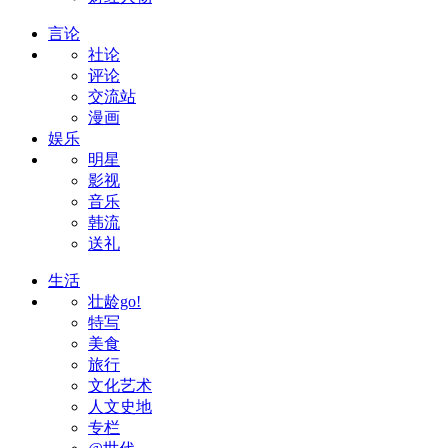
言论
社论
评论
交流站
漫画
娱乐
明星
影视
音乐
韩流
送礼
生活
壮龄go!
特写
美食
旅行
文化艺术
人文史地
专栏