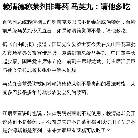
赖清德称莱剂非毒药 马英九：请他多吃
台湾副总统赖清德日前称莱克多巴胺不是毒药或伪禁药，台湾
前总统马英九今天直言：如果赖清德觉得不是，请他多吃。
据《自由时报》报道，国民党立委赖士葆今天在文山区花草批
发市场举办公投宣传造势，邀请到前总统马英九、中广董事长
赵少康、国民党主席朱立伦、前副主席郝龙斌、前主席江启臣
与孙文学校总校长张亚中等人到场。
马英九会前受访被问对赖清德称莱剂不是毒药的看法时指，莱
克多巴胺很多年前就被农委会列为禁药。
江启臣宣讲时也说，法律明明说莱剂不能使用，赖清德却公开
说莱剂不是禁药，那公投过关是不是莱剂都可以使用了？是不
是台湾猪都是莱剂，未来大家只有莱猪可以吃了？