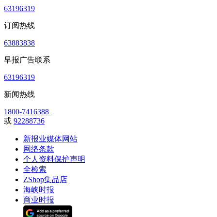
63196319
订阅热线
63883838
早报广告联系
63196319
新闻热线
1800-7416388
或
92288736
新报业媒体网站
网络条款
个人资料保护声明
全检索
ZShop集品店
海峡时报
商业时报