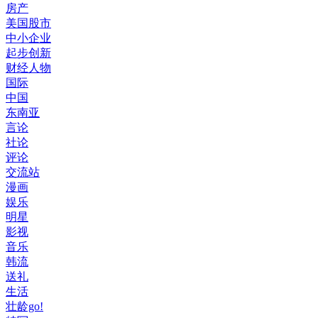
房产
美国股市
中小企业
起步创新
财经人物
国际
中国
东南亚
言论
社论
评论
交流站
漫画
娱乐
明星
影视
音乐
韩流
送礼
生活
壮龄go!