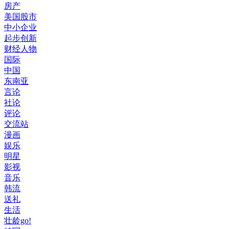
房产
美国股市
中小企业
起步创新
财经人物
国际
中国
东南亚
言论
社论
评论
交流站
漫画
娱乐
明星
影视
音乐
韩流
送礼
生活
壮龄go!