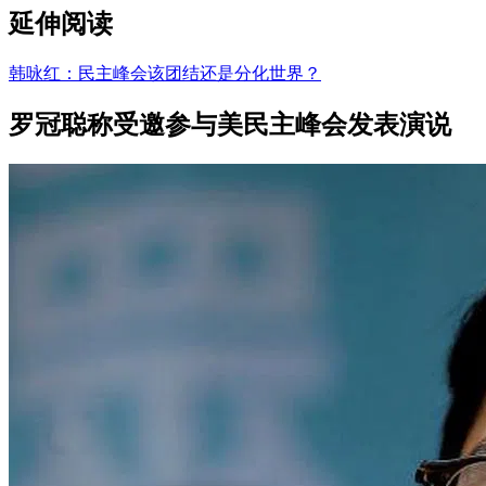
延伸阅读
韩咏红：民主峰会该团结还是分化世界？
罗冠聪称受邀参与美民主峰会发表演说