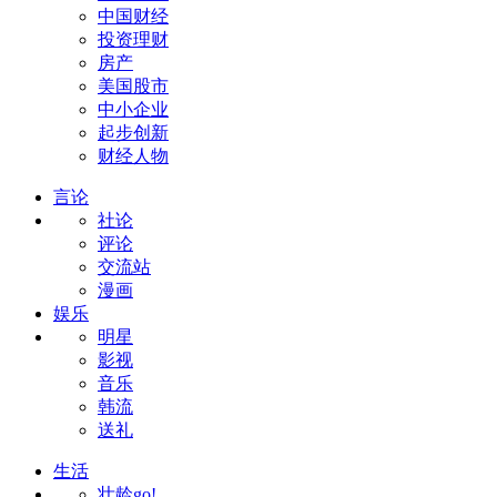
中国财经
投资理财
房产
美国股市
中小企业
起步创新
财经人物
言论
社论
评论
交流站
漫画
娱乐
明星
影视
音乐
韩流
送礼
生活
壮龄go!