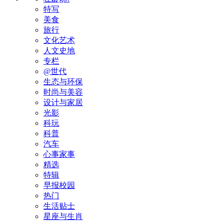
特写
美食
旅行
文化艺术
人文史地
专栏
@世代
生态与环保
时尚与美容
设计与家居
光影
科玩
科普
汽车
心事家事
精选
特辑
早报校园
热门
生活贴士
星座与生肖