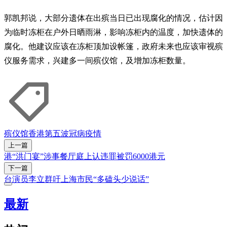
郭凯邦说，大部分遗体在出殡当日已出现腐化的情况，估计因
为临时冻柜在户外日晒雨淋，影响冻柜内的温度，加快遗体的
腐化。他建议应该在冻柜顶加设帐篷，政府未来也应该审视殡
仪服务需求，兴建多一间殡仪馆，及增加冻柜数量。
殡仪馆
香港第五波冠病疫情
上一篇
港“洪门宴”涉事餐厅庭上认违罪被罚6000港元
下一篇
台演员李立群吁上海市民“多磕头少说话”
最新