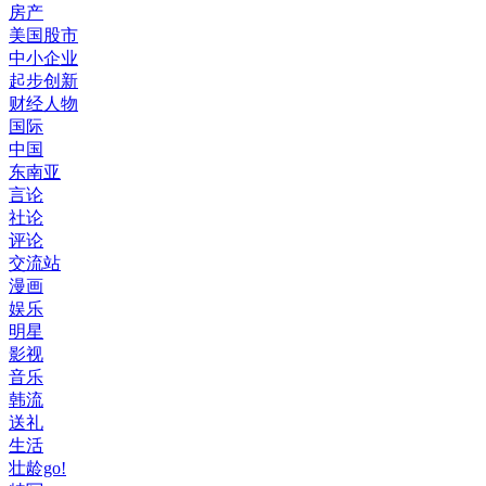
房产
美国股市
中小企业
起步创新
财经人物
国际
中国
东南亚
言论
社论
评论
交流站
漫画
娱乐
明星
影视
音乐
韩流
送礼
生活
壮龄go!