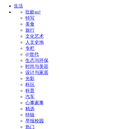
生活
壮龄go!
特写
美食
旅行
文化艺术
人文史地
专栏
@世代
生态与环保
时尚与美容
设计与家居
光影
科玩
科普
汽车
心事家事
精选
特辑
早报校园
热门