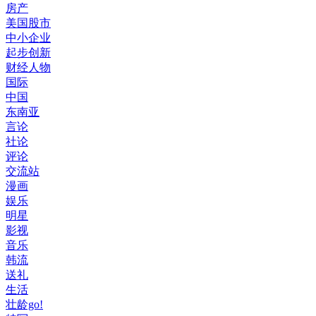
房产
美国股市
中小企业
起步创新
财经人物
国际
中国
东南亚
言论
社论
评论
交流站
漫画
娱乐
明星
影视
音乐
韩流
送礼
生活
壮龄go!