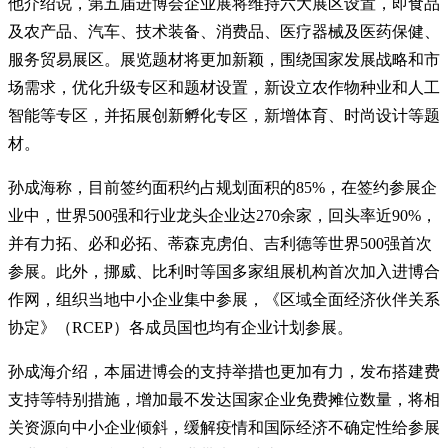
他介绍说，第五届进博会企业展将维持六大展区设置，即食品
及农产品、汽车、技术装备、消费品、医疗器械及医药保健、
服务贸易展区。展览题材将更加新颖，围绕国家发展战略和市
场需求，优化升级专区和题材设置，新设立农作物种业和人工
智能等专区，并拓展创新孵化专区，新增体育、时尚设计等题
材。
孙成海称，目前签约面积约占规划面积的85%，在签约参展企
业中，世界500强和行业龙头企业达270余家，回头率近90%，
并有力拓、必和必拓、蒂森克虏伯、吉利德等世界500强首次
参展。此外，挪威、比利时等国多家组展机构首次加入进博合
作网，组织当地中小企业集中参展，《区域全面经济伙伴关系
协定》（RCEP）各成员国也均有企业计划参展。
孙成海介绍，本届进博会的支持举措也更加有力，发布搭建费
支持等特别措施，增加最不发达国家企业免费摊位数量，将相
关资源向中小企业倾斜，缓解疫情和国际经济不确定性给参展