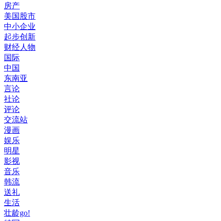
房产
美国股市
中小企业
起步创新
财经人物
国际
中国
东南亚
言论
社论
评论
交流站
漫画
娱乐
明星
影视
音乐
韩流
送礼
生活
壮龄go!