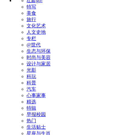
壮龄go!
特写
美食
旅行
文化艺术
人文史地
专栏
@世代
生态与环保
时尚与美容
设计与家居
光影
科玩
科普
汽车
心事家事
精选
特辑
早报校园
热门
生活贴士
星座与生肖