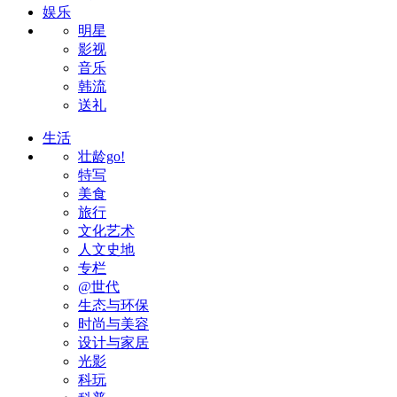
娱乐
明星
影视
音乐
韩流
送礼
生活
壮龄go!
特写
美食
旅行
文化艺术
人文史地
专栏
@世代
生态与环保
时尚与美容
设计与家居
光影
科玩