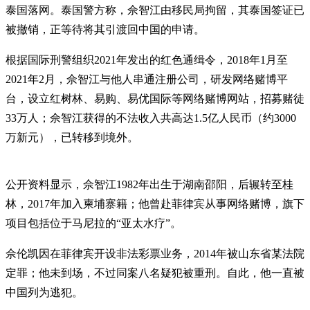
泰国落网。泰国警方称，佘智江由移民局拘留，其泰国签证已
被撤销，正等待将其引渡回中国的申请。
根据国际刑警组织2021年发出的红色通缉令，2018年1月至
2021年2月，佘智江与他人串通注册公司，研发网络赌博平
台，设立红树林、易购、易优国际等网络赌博网站，招募赌徒
33万人；佘智江获得的不法收入共高达1.5亿人民币（约3000
万新元），已转移到境外。
公开资料显示，佘智江1982年出生于湖南邵阳，后辗转至桂
林，2017年加入柬埔寨籍；他曾赴菲律宾从事网络赌博，旗下
项目包括位于马尼拉的“亚太水疗”。
佘伦凯因在菲律宾开设非法彩票业务，2014年被山东省某法院
定罪；他未到场，不过同案八名疑犯被重刑。自此，他一直被
中国列为逃犯。