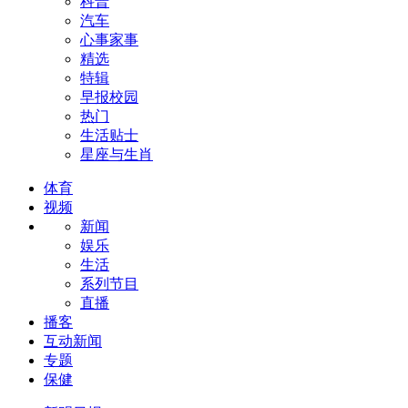
科普
汽车
心事家事
精选
特辑
早报校园
热门
生活贴士
星座与生肖
体育
视频
新闻
娱乐
生活
系列节目
直播
播客
互动新闻
专题
保健