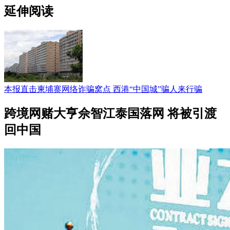
延伸阅读
本报直击柬埔寨网络诈骗窝点 西港“中国城”骗人来行骗
跨境网赌大亨佘智江泰国落网 将被引渡
回中国