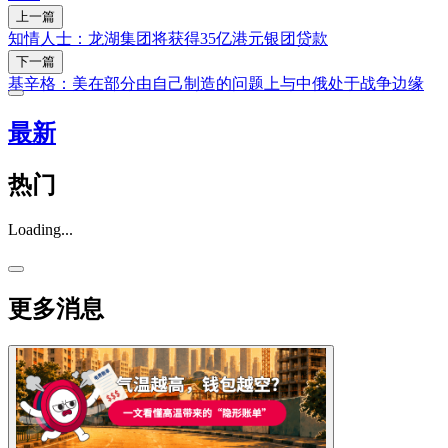
上一篇
知情人士：龙湖集团将获得35亿港元银团贷款
下一篇
基辛格：美在部分由自己制造的问题上与中俄处于战争边缘
最新
热门
Loading...
更多消息