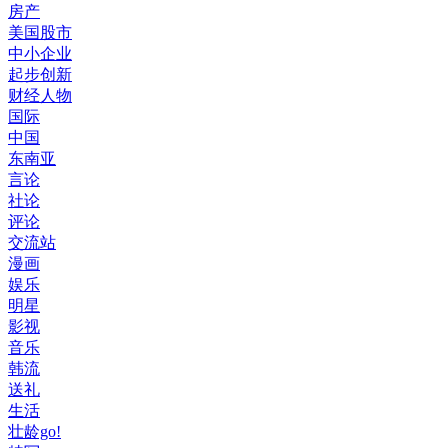
房产
美国股市
中小企业
起步创新
财经人物
国际
中国
东南亚
言论
社论
评论
交流站
漫画
娱乐
明星
影视
音乐
韩流
送礼
生活
壮龄go!