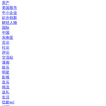
房产
美国股市
中小企业
起步创新
财经人物
国际
中国
东南亚
言论
社论
评论
交流站
漫画
娱乐
明星
影视
音乐
韩流
送礼
生活
壮龄go!