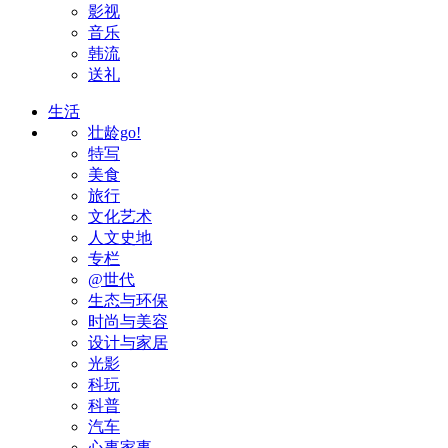
影视
音乐
韩流
送礼
生活
壮龄go!
特写
美食
旅行
文化艺术
人文史地
专栏
@世代
生态与环保
时尚与美容
设计与家居
光影
科玩
科普
汽车
心事家事