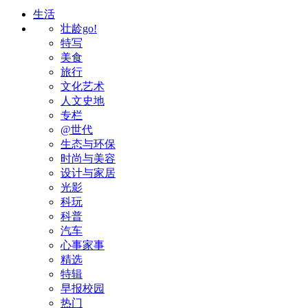
生活
壮龄go!
特写
美食
旅行
文化艺术
人文史地
专栏
@世代
生态与环保
时尚与美容
设计与家居
光影
科玩
科普
汽车
心事家事
精选
特辑
早报校园
热门