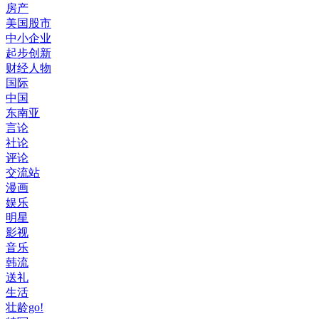
房产
美国股市
中小企业
起步创新
财经人物
国际
中国
东南亚
言论
社论
评论
交流站
漫画
娱乐
明星
影视
音乐
韩流
送礼
生活
壮龄go!