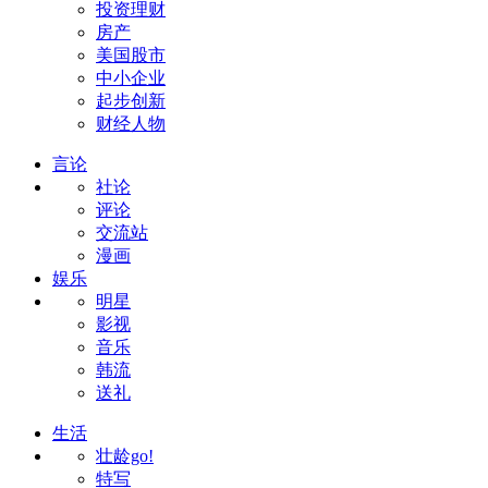
投资理财
房产
美国股市
中小企业
起步创新
财经人物
言论
社论
评论
交流站
漫画
娱乐
明星
影视
音乐
韩流
送礼
生活
壮龄go!
特写