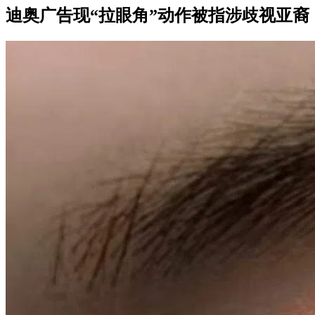
迪奥广告现“拉眼角”动作被指涉歧视亚裔