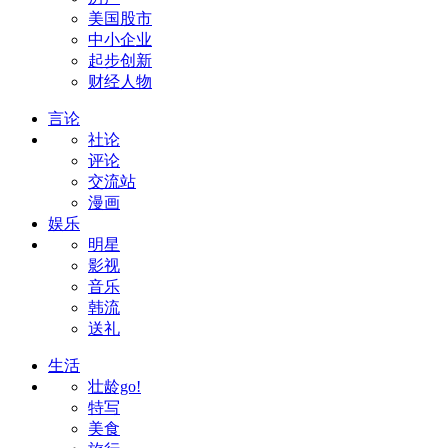
美国股市
中小企业
起步创新
财经人物
言论
社论
评论
交流站
漫画
娱乐
明星
影视
音乐
韩流
送礼
生活
壮龄go!
特写
美食