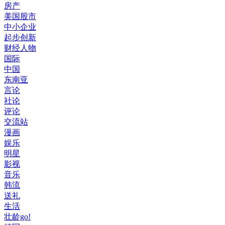
房产
美国股市
中小企业
起步创新
财经人物
国际
中国
东南亚
言论
社论
评论
交流站
漫画
娱乐
明星
影视
音乐
韩流
送礼
生活
壮龄go!