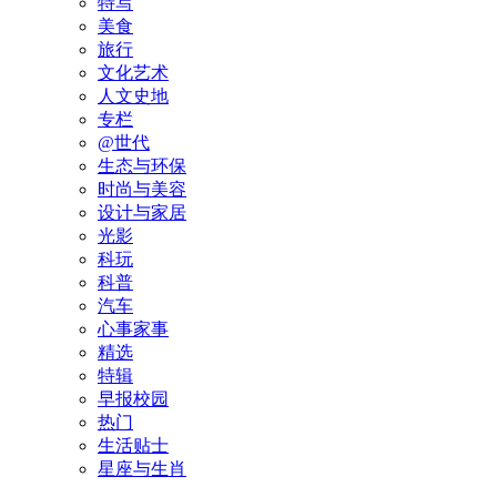
特写
美食
旅行
文化艺术
人文史地
专栏
@世代
生态与环保
时尚与美容
设计与家居
光影
科玩
科普
汽车
心事家事
精选
特辑
早报校园
热门
生活贴士
星座与生肖