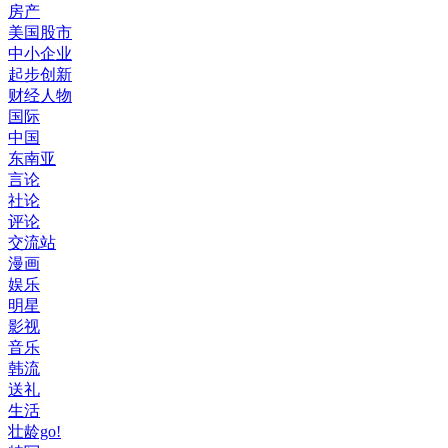
房产
美国股市
中小企业
起步创新
财经人物
国际
中国
东南亚
言论
社论
评论
交流站
漫画
娱乐
明星
影视
音乐
韩流
送礼
生活
壮龄go!