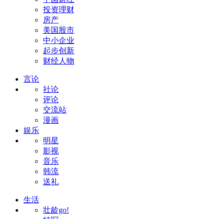
投资理财
房产
美国股市
中小企业
起步创新
财经人物
言论
社论
评论
交流站
漫画
娱乐
明星
影视
音乐
韩流
送礼
生活
壮龄go!