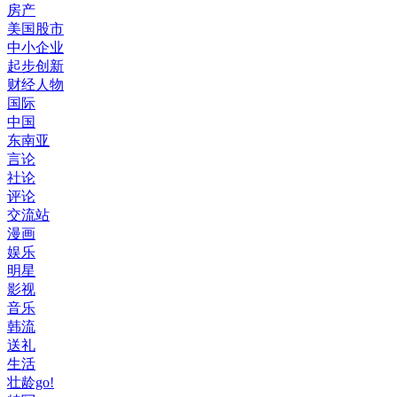
房产
美国股市
中小企业
起步创新
财经人物
国际
中国
东南亚
言论
社论
评论
交流站
漫画
娱乐
明星
影视
音乐
韩流
送礼
生活
壮龄go!