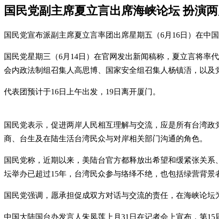
国民党副主席夏立言出席海峡论坛 扮演
国民党宣布派副主席夏立言率团出席星期五（6月16日）在中
国民党星期三（6月14日）在官网发出新闻稿称，夏立言将率
会内政法制组召集人高思博、国家安全组召集人杨镇浯，以及
代表团预计于16日上午出发，19日离开厦门。
国民党表示，促进两岸人民相互理解与交流，应是所有台湾政
商、台生及在陆生活台湾民众与对岸相关部门沟通的角色。
国民党称，近期以来，美陆台官方都释放出希望和缓紧张关系
坛举办已超过15年，台湾民众参与络绎不绝，也包括绿营背景
国民党强调，愿承担促成双方对话与交流的责任，在海峡论坛
中国大陆国台办发言人朱凤莲上月31日在记者会上宣布，第15