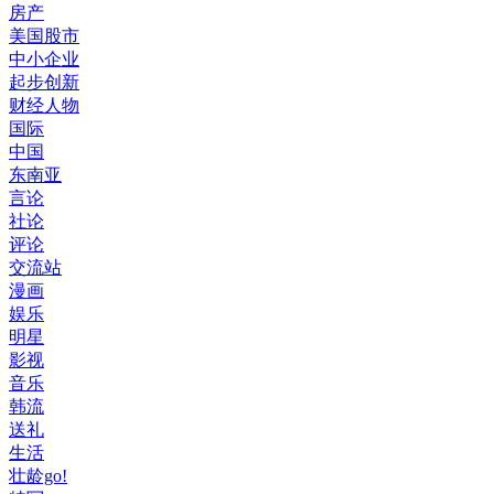
房产
美国股市
中小企业
起步创新
财经人物
国际
中国
东南亚
言论
社论
评论
交流站
漫画
娱乐
明星
影视
音乐
韩流
送礼
生活
壮龄go!