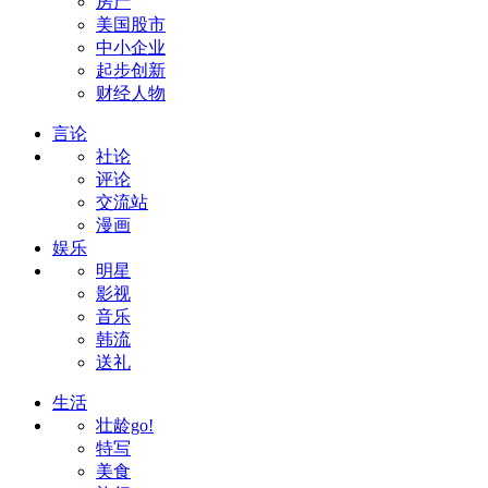
房产
美国股市
中小企业
起步创新
财经人物
言论
社论
评论
交流站
漫画
娱乐
明星
影视
音乐
韩流
送礼
生活
壮龄go!
特写
美食