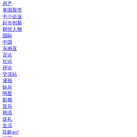
房产
美国股市
中小企业
起步创新
财经人物
国际
中国
东南亚
言论
社论
评论
交流站
漫画
娱乐
明星
影视
音乐
韩流
送礼
生活
壮龄go!