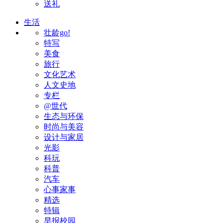
送礼
生活
壮龄go!
特写
美食
旅行
文化艺术
人文史地
专栏
@世代
生态与环保
时尚与美容
设计与家居
光影
科玩
科普
汽车
心事家事
精选
特辑
早报校园