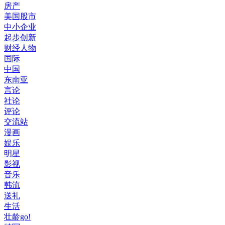
房产
美国股市
中小企业
起步创新
财经人物
国际
中国
东南亚
言论
社论
评论
交流站
漫画
娱乐
明星
影视
音乐
韩流
送礼
生活
壮龄go!