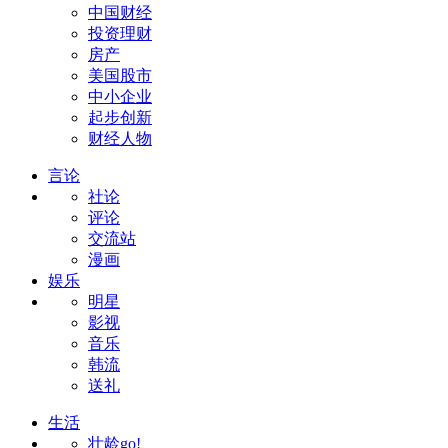
中国财经
投资理财
房产
美国股市
中小企业
起步创新
财经人物
言论
社论
评论
交流站
漫画
娱乐
明星
影视
音乐
韩流
送礼
生活
壮龄go!