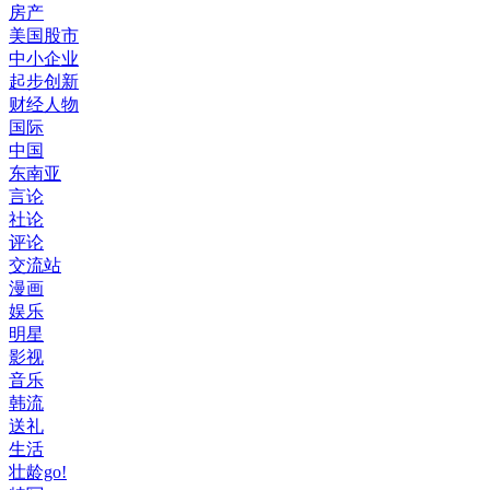
房产
美国股市
中小企业
起步创新
财经人物
国际
中国
东南亚
言论
社论
评论
交流站
漫画
娱乐
明星
影视
音乐
韩流
送礼
生活
壮龄go!