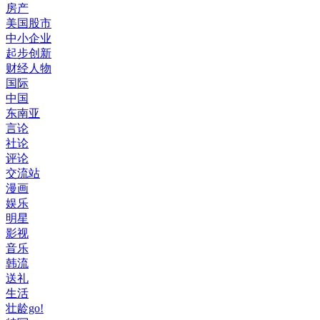
房产
美国股市
中小企业
起步创新
财经人物
国际
中国
东南亚
言论
社论
评论
交流站
漫画
娱乐
明星
影视
音乐
韩流
送礼
生活
壮龄go!