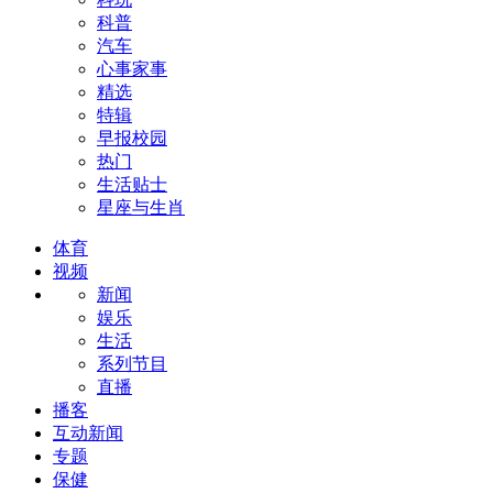
科普
汽车
心事家事
精选
特辑
早报校园
热门
生活贴士
星座与生肖
体育
视频
新闻
娱乐
生活
系列节目
直播
播客
互动新闻
专题
保健