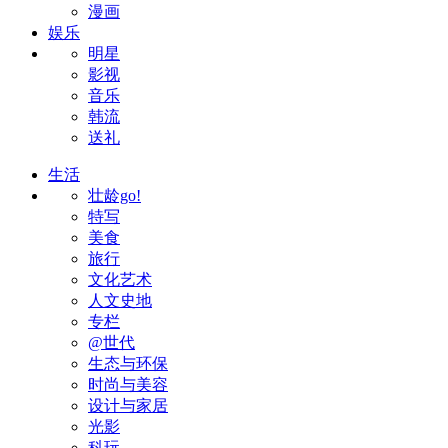
漫画
娱乐
明星
影视
音乐
韩流
送礼
生活
壮龄go!
特写
美食
旅行
文化艺术
人文史地
专栏
@世代
生态与环保
时尚与美容
设计与家居
光影
科玩