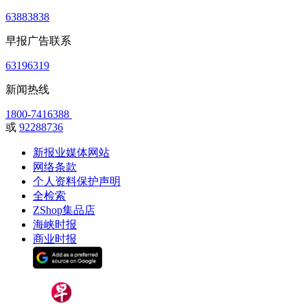
63883838
早报广告联系
63196319
新闻热线
1800-7416388
或
92288736
新报业媒体网站
网络条款
个人资料保护声明
全检索
ZShop集品店
海峡时报
商业时报