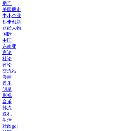
房产
美国股市
中小企业
起步创新
财经人物
国际
中国
东南亚
言论
社论
评论
交流站
漫画
娱乐
明星
影视
音乐
韩流
送礼
生活
壮龄go!