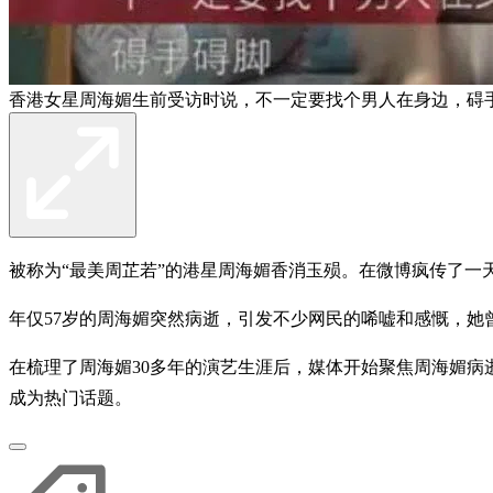
香港女星周海媚生前受访时说，不一定要找个男人在身边，碍手
被称为“最美周芷若”的港星周海媚香消玉殒。在微博疯传了一天
年仅57岁的周海媚突然病逝，引发不少网民的唏嘘和感慨，她
在梳理了周海媚30多年的演艺生涯后，媒体开始聚焦周海媚病
成为热门话题。