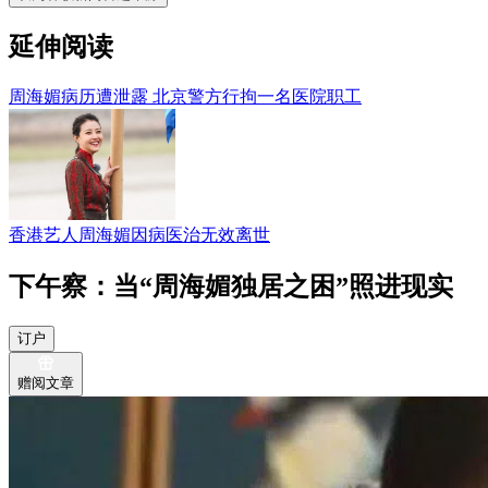
延伸阅读
周海媚病历遭泄露 北京警方行拘一名医院职工
香港艺人周海媚因病医治无效离世
下午察：当“周海媚独居之困”照进现实
订户
赠阅文章