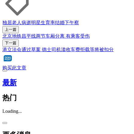
独居老人
病逝
明星
生育率
结婚
下午察
上一篇
北京地铁昌平线两节车厢分离 有乘客受伤
下一篇
港立法会通过草案 德士司机滥收车费拒载等将被扣分
购买此文章
最新
热门
Loading...