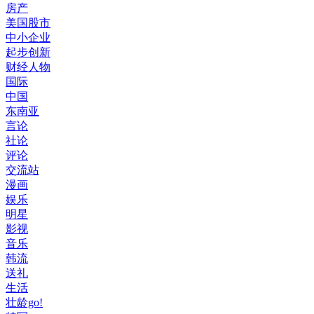
房产
美国股市
中小企业
起步创新
财经人物
国际
中国
东南亚
言论
社论
评论
交流站
漫画
娱乐
明星
影视
音乐
韩流
送礼
生活
壮龄go!