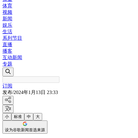
体育
视频
新闻
娱乐
生活
系列节目
直播
播客
互动新闻
专题
订阅
发布
/
2024年1月13日 23:33
小
标准
中
大
设为谷歌新闻首选来源