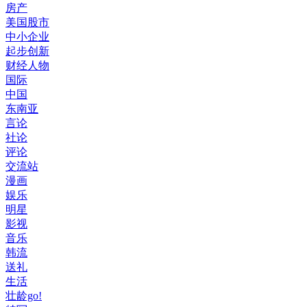
房产
美国股市
中小企业
起步创新
财经人物
国际
中国
东南亚
言论
社论
评论
交流站
漫画
娱乐
明星
影视
音乐
韩流
送礼
生活
壮龄go!