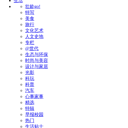
生活
壮龄go!
特写
美食
旅行
文化艺术
人文史地
专栏
@世代
生态与环保
时尚与美容
设计与家居
光影
科玩
科普
汽车
心事家事
精选
特辑
早报校园
热门
生活贴士