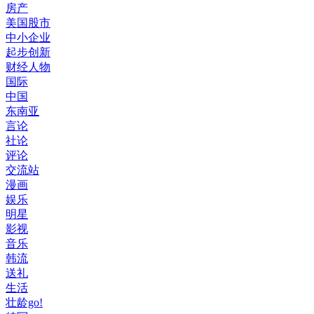
房产
美国股市
中小企业
起步创新
财经人物
国际
中国
东南亚
言论
社论
评论
交流站
漫画
娱乐
明星
影视
音乐
韩流
送礼
生活
壮龄go!