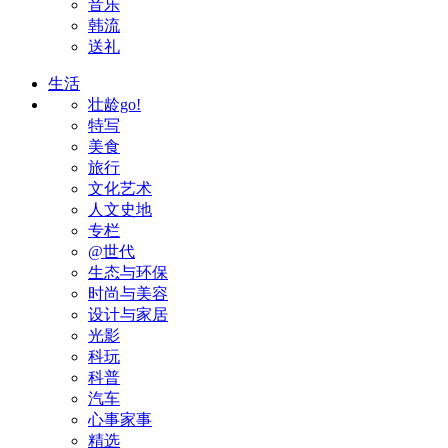
音乐
韩流
送礼
生活
壮龄go!
特写
美食
旅行
文化艺术
人文史地
专栏
@世代
生态与环保
时尚与美容
设计与家居
光影
科玩
科普
汽车
心事家事
精选