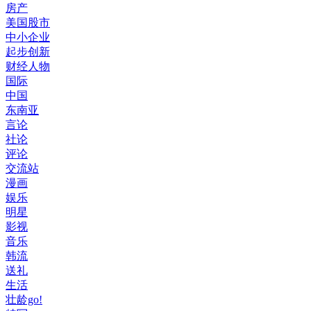
房产
美国股市
中小企业
起步创新
财经人物
国际
中国
东南亚
言论
社论
评论
交流站
漫画
娱乐
明星
影视
音乐
韩流
送礼
生活
壮龄go!