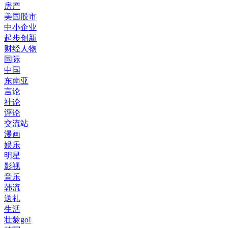
房产
美国股市
中小企业
起步创新
财经人物
国际
中国
东南亚
言论
社论
评论
交流站
漫画
娱乐
明星
影视
音乐
韩流
送礼
生活
壮龄go!