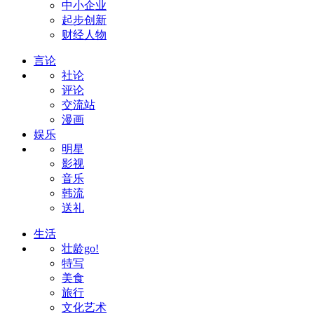
中小企业
起步创新
财经人物
言论
社论
评论
交流站
漫画
娱乐
明星
影视
音乐
韩流
送礼
生活
壮龄go!
特写
美食
旅行
文化艺术