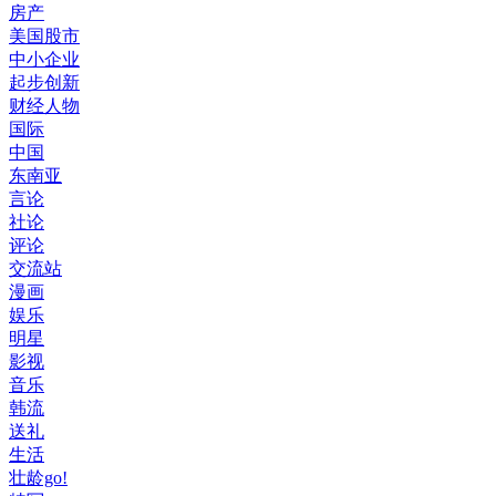
房产
美国股市
中小企业
起步创新
财经人物
国际
中国
东南亚
言论
社论
评论
交流站
漫画
娱乐
明星
影视
音乐
韩流
送礼
生活
壮龄go!