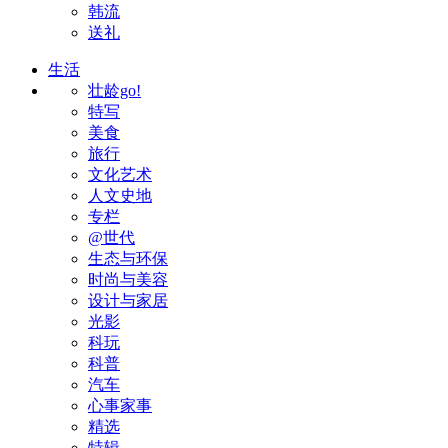
韩流
送礼
生活
壮龄go!
特写
美食
旅行
文化艺术
人文史地
专栏
@世代
生态与环保
时尚与美容
设计与家居
光影
科玩
科普
汽车
心事家事
精选
特辑