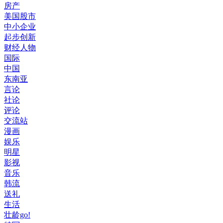
房产
美国股市
中小企业
起步创新
财经人物
国际
中国
东南亚
言论
社论
评论
交流站
漫画
娱乐
明星
影视
音乐
韩流
送礼
生活
壮龄go!