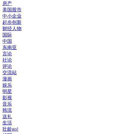
房产
美国股市
中小企业
起步创新
财经人物
国际
中国
东南亚
言论
社论
评论
交流站
漫画
娱乐
明星
影视
音乐
韩流
送礼
生活
壮龄go!