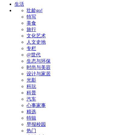
生活
壮龄go!
特写
美食
旅行
文化艺术
人文史地
专栏
@世代
生态与环保
时尚与美容
设计与家居
光影
科玩
科普
汽车
心事家事
精选
特辑
早报校园
热门