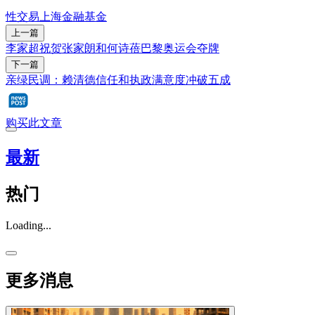
性交易
上海
金融
基金
上一篇
李家超祝贺张家朗和何诗蓓巴黎奥运会夺牌
下一篇
亲绿民调：赖清德信任和执政满意度冲破五成
购买此文章
最新
热门
Loading...
更多消息