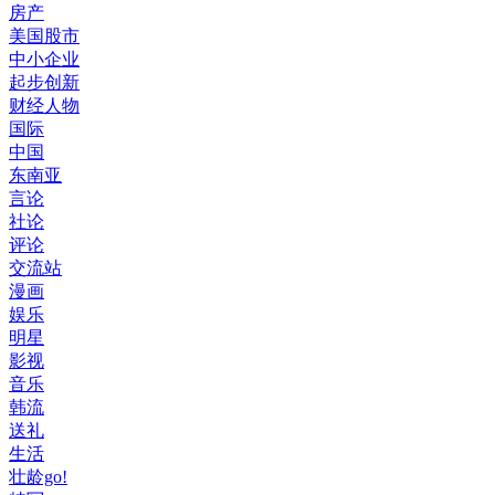
房产
美国股市
中小企业
起步创新
财经人物
国际
中国
东南亚
言论
社论
评论
交流站
漫画
娱乐
明星
影视
音乐
韩流
送礼
生活
壮龄go!