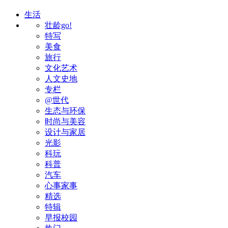
生活
壮龄go!
特写
美食
旅行
文化艺术
人文史地
专栏
@世代
生态与环保
时尚与美容
设计与家居
光影
科玩
科普
汽车
心事家事
精选
特辑
早报校园