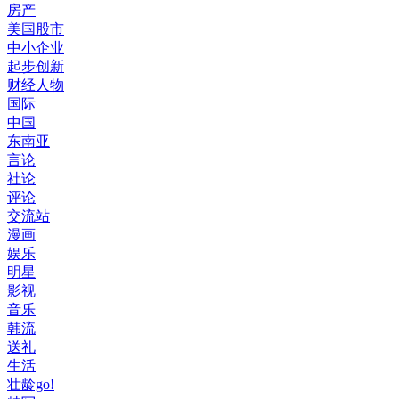
房产
美国股市
中小企业
起步创新
财经人物
国际
中国
东南亚
言论
社论
评论
交流站
漫画
娱乐
明星
影视
音乐
韩流
送礼
生活
壮龄go!