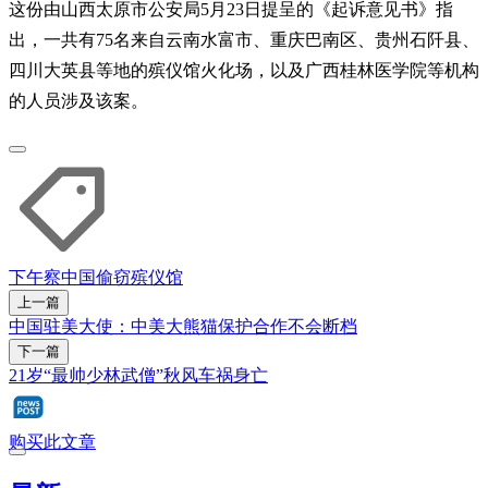
这份由山西太原市公安局5月23日提呈的《起诉意见书》指
出，一共有75名来自云南水富市、重庆巴南区、贵州石阡县、
四川大英县等地的殡仪馆火化场，以及广西桂林医学院等机构
的人员涉及该案。
下午察
中国
偷窃
殡仪馆
上一篇
中国驻美大使：中美大熊猫保护合作不会断档
下一篇
21岁“最帅少林武僧”秋风车祸身亡
购买此文章