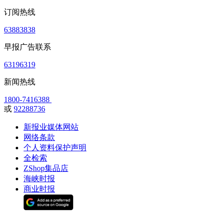
订阅热线
63883838
早报广告联系
63196319
新闻热线
1800-7416388
或
92288736
新报业媒体网站
网络条款
个人资料保护声明
全检索
ZShop集品店
海峡时报
商业时报