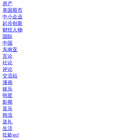
房产
美国股市
中小企业
起步创新
财经人物
国际
中国
东南亚
言论
社论
评论
交流站
漫画
娱乐
明星
影视
音乐
韩流
送礼
生活
壮龄go!