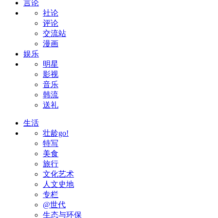
言论
社论
评论
交流站
漫画
娱乐
明星
影视
音乐
韩流
送礼
生活
壮龄go!
特写
美食
旅行
文化艺术
人文史地
专栏
@世代
生态与环保